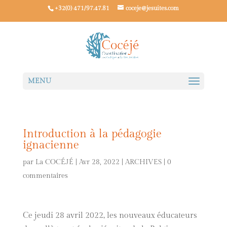
+32(0) 471/97.47.81
coceje@jesuites.com
Introduction à la pédagogie
ignacienne
par
La COCÉJÉ
|
Avr 28, 2022
|
ARCHIVES
|
0
commentaires
Ce jeudi 28 avril 2022, les nouveaux éducateurs