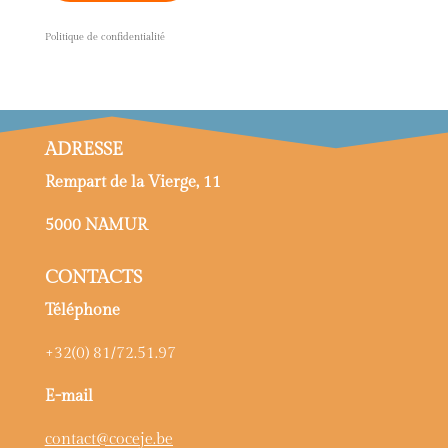
P
olitique de confidentialité
ADRESSE
Rempart de la Vierge, 11
5000 NAMUR
CONTACTS
Téléphone
+32(0) 81/72.51.97
E-mail
contact@coceje.be