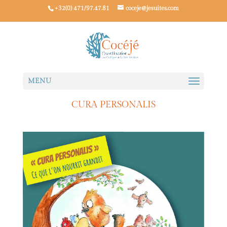
+32(0) 471/97.47.81
coceje@jesuites.com
CURA PERSONALIS