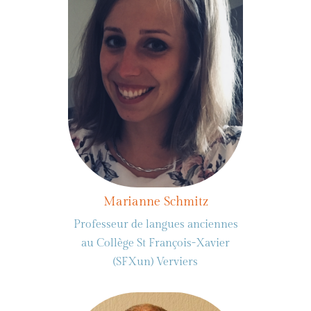
Marianne Schmitz
Professeur de langues anciennes
au Collège St François-Xavier
(SFXun) Verviers