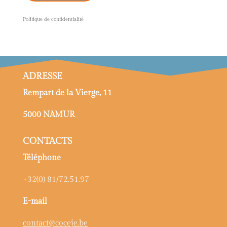
P
olitique de confidentialité
ADRESSE
Rempart de la Vierge, 11
5000 NAMUR
CONTACTS
Téléphone
+32(0) 81/72.51.97
E-mail
contact@coceje.be