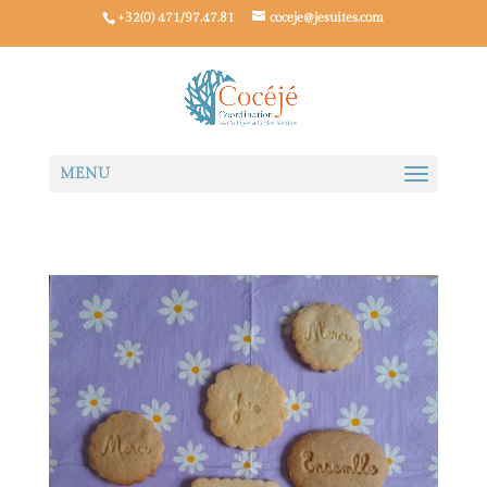
+32(0) 471/97.47.81
coceje@jesuites.com