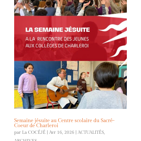
Semaine jésuite au Centre scolaire du Sacré-
Coeur de Charleroi
par
La COCÉJÉ
|
Avr 16, 2026
|
ACTUALITÉS
,
ARCHIVES