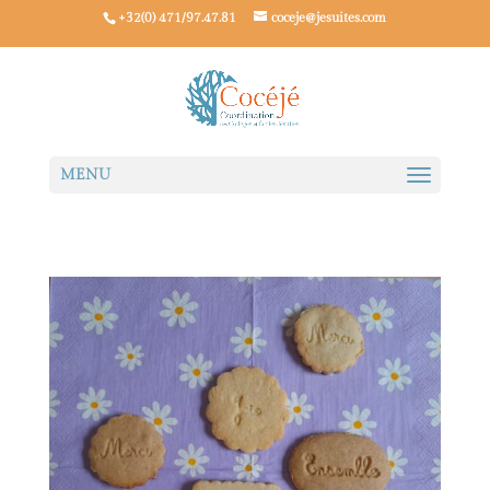
+32(0) 471/97.47.81
coceje@jesuites.com