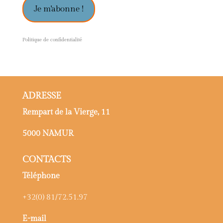
Je m'abonne !
P
olitique de confidentialité
ADRESSE
Rempart de la Vierge, 11
5000 NAMUR
CONTACTS
Téléphone
+32(0) 81/72.51.97
E-mail