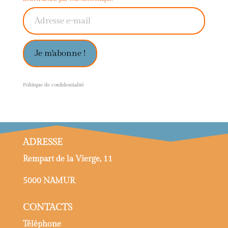
Adresse e-mail
Je m'abonne !
P
olitique de confidentialité
ADRESSE
Rempart de la Vierge, 11
5000 NAMUR
CONTACTS
Téléphone