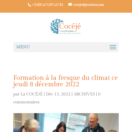
+32(0) 471/97.47.81
coceje@jesuites.com
Formation à la fresque du climat ce
jeudi 8 décembre 2022
par
La COCÉJÉ
|
Déc 13, 2022
|
ARCHIVES
|
0
commentaires