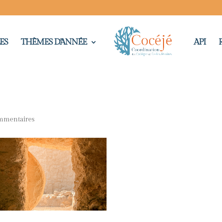
ES
THÈMES D’ANNÉE
API
s
mmentaires