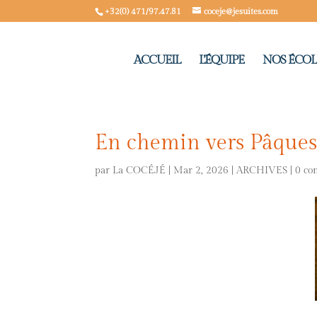
+32(0) 471/97.47.81
coceje@jesuites.com
ACCUEIL
L’ÉQUIPE
NOS ÉCOL
En chemin vers Pâque
par
La COCÉJÉ
|
Mar 2, 2026
|
ARCHIVES
|
0 co