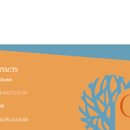
TACTS
phone
) 81/72.51.97
il
act@coceje.be