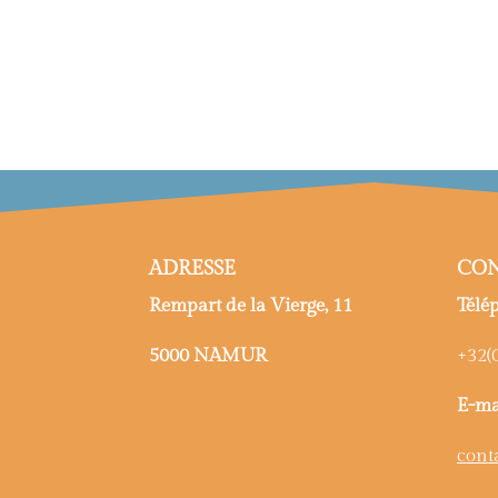
ADRESSE
CON
Rempart de la Vierge, 11
Télé
5000 NAMUR
+32(0
E-ma
cont