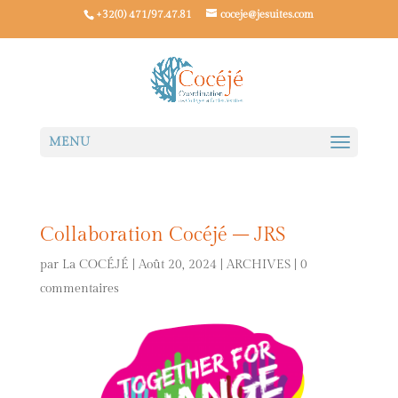
+32(0) 471/97.47.81
coceje@jesuites.com
Collaboration Cocéjé – JRS
par
La COCÉJÉ
|
Août 20, 2024
|
ARCHIVES
|
0
commentaires