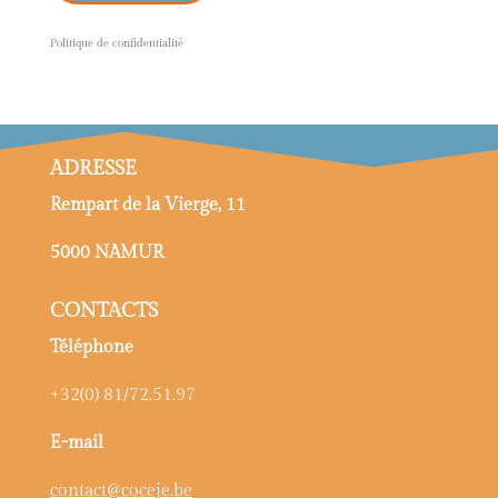
P
olitique de confidentialité
ADRESSE
Rempart de la Vierge, 11
5000 NAMUR
CONTACTS
Téléphone
+32(0) 81/72.51.97
E-mail
contact@coceje.be