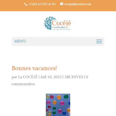
+32(0) 471/97.47.81
coceje@jesuites.com
Bonnes vacances!
par
La COCÉJÉ
|
Juil 10, 2023
|
ARCHIVES
|
0
commentaires