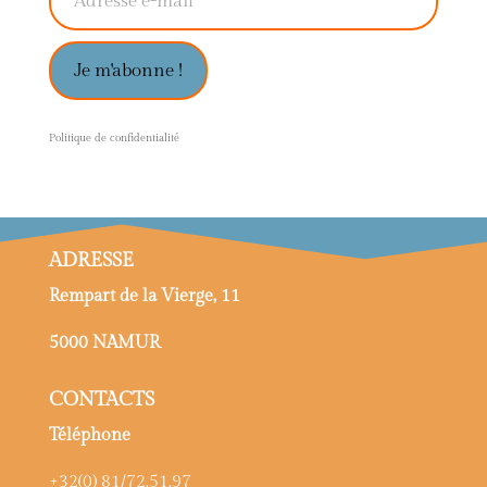
Je m'abonne !
P
olitique de confidentialité
ADRESSE
Rempart de la Vierge, 11
5000 NAMUR
CONTACTS
Téléphone
+32(0) 81/72.51.97