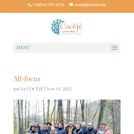
+32(0) 471/97.47.81
coceje@jesuites.com
All-focus
par
La COCÉJÉ
|
Nov 15, 2021