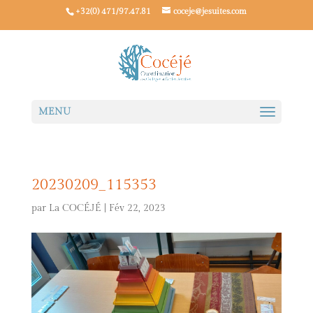
+32(0) 471/97.47.81
coceje@jesuites.com
20230209_115353
par
La COCÉJÉ
|
Fév 22, 2023