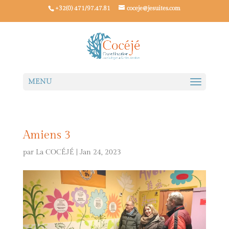
+32(0) 471/97.47.81
coceje@jesuites.com
Amiens 3
par
La COCÉJÉ
|
Jan 24, 2023