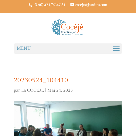
+32(0) 471/97.47.81
coceje@jesuites.com
20230524_104410
par
La COCÉJÉ
|
Mai 24, 2023